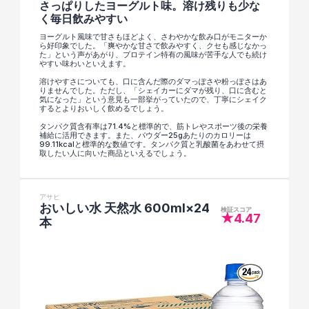
さっぱりしたヨーグルト味。溶け残りも少な
く毎日飲みやすい
ヨーグルト風味で甘さもほどよく、さわやかな飲み口がモニターか
ら好印象でした。「爽やかな甘さで飲みやすく、クセも感じなかっ
た」という声があがり、プロテイン特有の風味が苦手な人でも続け
やすい味わいといえます。
溶けやすさについても、口に含んだ際のダマっぽさや粉っぽさはあ
りませんでした。ただし、「シェイカーにダマが残り、口に含むと
気になった」という意見も一部挙がっていたので、丁寧にシェイク
するとよりおいしく飲めるでしょう。
タンパク質含有率は71.4%と標準的で、筋トレやスポーツ後の栄養
補給に活用できます。また、パウダー25gあたりのカロリーは
99.11kcalと標準的な数値です。タンパク質と乳酸菌をあわせて摂
取したい人に向いた商品といえるでしょう。
アサヒ
おいしい水 天然水 600ml×24
検証スコア
★4.47
本