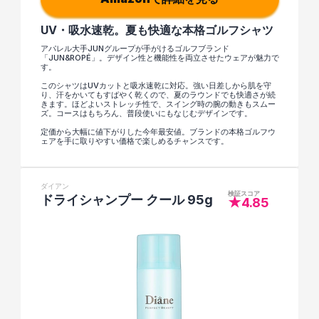
UV・吸水速乾。夏も快適な本格ゴルフシャツ
アパレル大手JUNグループが手がけるゴルフブランド
「JUN&ROPÉ」。デザイン性と機能性を両立させたウェアが魅力で
す。
このシャツはUVカットと吸水速乾に対応。強い日差しから肌を守
り、汗をかいてもすばやく乾くので、夏のラウンドでも快適さが続
きます。ほどよいストレッチ性で、スイング時の腕の動きもスムー
ズ。コースはもちろん、普段使いにもなじむデザインです。
定価から大幅に値下がりした今年最安値。ブランドの本格ゴルフウ
ェアを手に取りやすい価格で楽しめるチャンスです。
ダイアン
検証スコア
ドライシャンプー クール 95g
★4.85