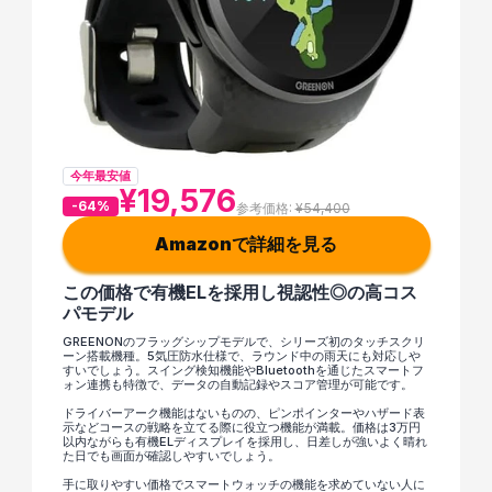
今年最安値
¥19,576
-64%
参考価格: 
¥54,400
Amazonで詳細を見る
この価格で有機ELを採用し視認性◎の高コス
パモデル
GREENONのフラッグシップモデルで、シリーズ初のタッチスクリ
ーン搭載機種。5気圧防水仕様で、ラウンド中の雨天にも対応しや
すいでしょう。スイング検知機能やBluetoothを通じたスマートフ
ォン連携も特徴で、データの自動記録やスコア管理が可能です。
ドライバーアーク機能はないものの、ピンポインターやハザード表
示などコースの戦略を立てる際に役立つ機能が満載。価格は3万円
以内ながらも有機ELディスプレイを採用し、日差しが強いよく晴れ
た日でも画面が確認しやすいでしょう。
手に取りやすい価格でスマートウォッチの機能を求めていない人に