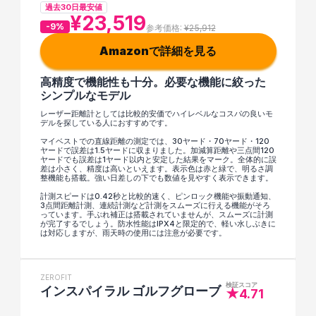
過去30日最安値
¥23,519
-9%
参考価格: 
¥25,912
Amazonで詳細を見る
高精度で機能性も十分。必要な機能に絞った
シンプルなモデル
レーザー距離計としては比較的安価でハイレベルなコスパの良いモ
デルを探している人におすすめです。
マイベストでの直線距離の測定では、30ヤード・70ヤード・120
ヤードで誤差は1.5ヤードに収まりました。加減算距離や三点間120
ヤードでも誤差は1ヤード以内と安定した結果をマーク。全体的に誤
差は小さく、精度は高いといえます。表示色は赤と緑で、明るさ調
整機能も搭載。強い日差しの下でも数値を見やすく表示できます。
計測スピードは0.42秒と比較的速く、ピンロック機能や振動通知、
3点間距離計測、連続計測など計測をスムーズに行える機能がそろ
っています。手ぶれ補正は搭載されていませんが、スムーズに計測
が完了するでしょう。防水性能はIPX4と限定的で、軽い水しぶきに
は対応しますが、雨天時の使用には注意が必要です。
ZEROFIT
検証スコア
インスパイラル ゴルフグローブ
★4.71