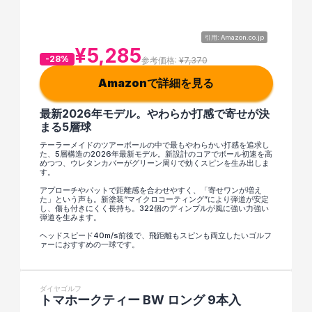
引用: Amazon.co.jp
¥5,285
-28%
参考価格: 
¥7,370
Amazonで詳細を見る
最新2026年モデル。やわらか打感で寄せが決
まる5層球
テーラーメイドのツアーボールの中で最もやわらかい打感を追求し
た、5層構造の2026年最新モデル。新設計のコアでボール初速を高
めつつ、ウレタンカバーがグリーン周りで効くスピンを生み出しま
す。
アプローチやパットで距離感を合わせやすく、「寄せワンが増え
た」という声も。新塗装“マイクロコーティング”により弾道が安定
し、傷も付きにくく長持ち。322個のディンプルが風に強い力強い
弾道を生みます。
ヘッドスピード40m/s前後で、飛距離もスピンも両立したいゴルフ
ァーにおすすめの一球です。
ダイヤゴルフ
トマホークティー BW ロング 9本入