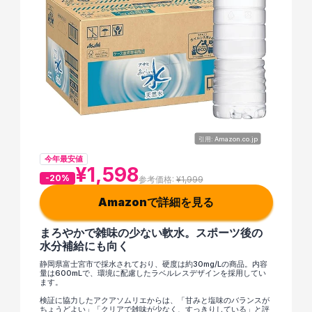
引用: Amazon.co.jp
今年最安値
¥1,598
-20%
参考価格: 
¥1,999
Amazonで詳細を見る
まろやかで雑味の少ない軟水。スポーツ後の
水分補給にも向く
静岡県富士宮市で採水されており、硬度は約30mg/Lの商品。内容
量は600mLで、環境に配慮したラベルレスデザインを採用してい
ます。
検証に協力したアクアソムリエからは、「甘みと塩味のバランスが
ちょうどよい」「クリアで雑味が少なく、すっきりしている」と評