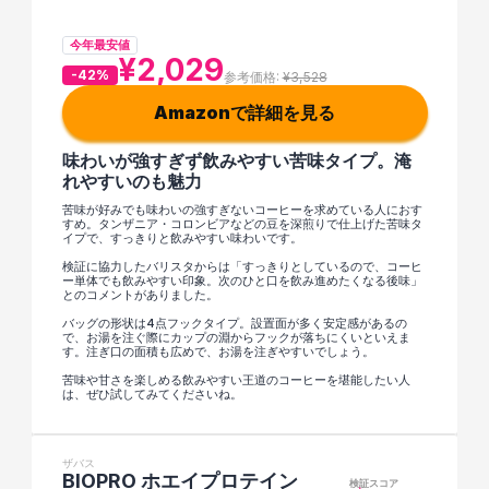
今年最安値
¥2,029
-42%
参考価格: 
¥3,528
Amazonで詳細を見る
味わいが強すぎず飲みやすい苦味タイプ。淹
れやすいのも魅力
苦味が好みでも味わいの強すぎないコーヒーを求めている人におす
すめ。タンザニア・コロンビアなどの豆を深煎りで仕上げた苦味タ
イプで、すっきりと飲みやすい味わいです。
検証に協力したバリスタからは「すっきりとしているので、コーヒ
ー単体でも飲みやすい印象。次のひと口を飲み進めたくなる後味」
とのコメントがありました。
バッグの形状は4点フックタイプ。設置面が多く安定感があるの
で、お湯を注ぐ際にカップの淵からフックが落ちにくいといえま
す。注ぎ口の面積も広めで、お湯を注ぎやすいでしょう。
苦味や甘さを楽しめる飲みやすい王道のコーヒーを堪能したい人
は、ぜひ試してみてくださいね。
ザバス
BIOPRO ホエイプロテイン 
検証スコア