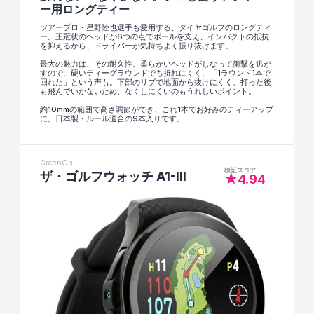
ー用ロングティー
ツアープロ・星野陸也選手も愛用する、ダイヤゴルフのロングティ
ー。王冠状のヘッドが6つの点でボールを支え、インパクトの抵抗
を抑えるから、ドライバーが気持ちよく振り抜けます。
最大の魅力は、その耐久性。柔らかいヘッドがしなって衝撃を逃が
すので、硬いティーグラウンドでも折れにくく、「1ラウンド1本で
回れた」という声も。下部のリブで地面から抜けにくく、打った後
も飛んでいかないため、なくしにくいのもうれしいポイント。
約10mmの範囲で高さ調節ができ、これ1本でお好みのティーアップ
に。日本製・ルール適合の9本入りです。
GreenOn
検証スコア
ザ・ゴルフウォッチ A1-III
★4.94