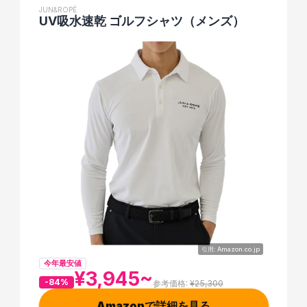
JUN&ROPÉ
UV吸水速乾 ゴルフシャツ（メンズ）
引用: Amazon.co.jp
今年最安値
¥3,945~
-84%
参考価格: 
¥25,300
Amazonで詳細を見る