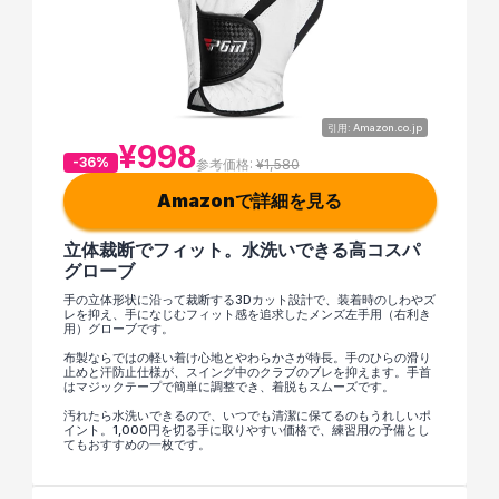
引用: Amazon.co.jp
¥998
-36%
参考価格: 
¥1,580
Amazonで詳細を見る
立体裁断でフィット。水洗いできる高コスパ
グローブ
手の立体形状に沿って裁断する3Dカット設計で、装着時のしわやズ
レを抑え、手になじむフィット感を追求したメンズ左手用（右利き
用）グローブです。
布製ならではの軽い着け心地とやわらかさが特長。手のひらの滑り
止めと汗防止仕様が、スイング中のクラブのブレを抑えます。手首
はマジックテープで簡単に調整でき、着脱もスムーズです。
汚れたら水洗いできるので、いつでも清潔に保てるのもうれしいポ
イント。1,000円を切る手に取りやすい価格で、練習用の予備とし
てもおすすめの一枚です。